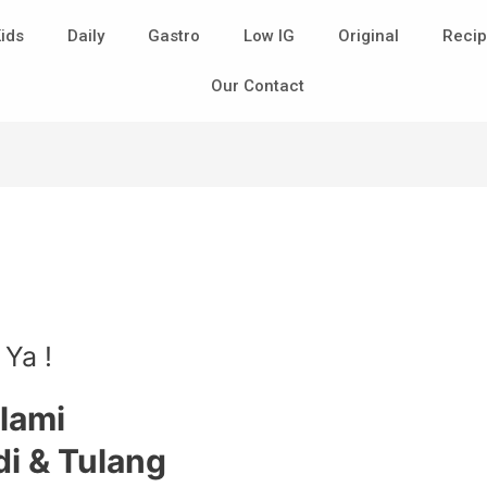
ids
Daily
Gastro
Low IG
Original
Recip
Our Contact
Ya !
lami
i & Tulang