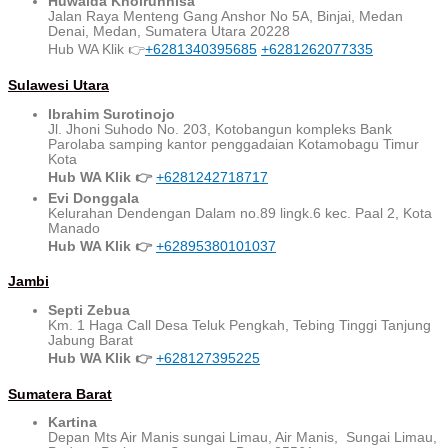
Huwaida Khoirunnisa
Jalan Raya Menteng Gang Anshor No 5A, Binjai, Medan
Denai, Medan, Sumatera Utara 20228
Hub WA Klik 👉
+6281340395685
+6281262077335​
Sulawesi Utara
Ibrahim Surotinojo
Jl. Jhoni Suhodo No. 203, Kotobangun kompleks Bank
Parolaba samping kantor penggadaian Kotamobagu Timur
Kota
Hub WA Klik 👉
+6281242718717
Evi Donggala
Kelurahan Dendengan Dalam no.89 lingk.6 kec. Paal 2, Kota
Manado
Hub WA Klik 👉
+62895380101037
Jambi
Septi Zebua
Km. 1 Haga Call Desa Teluk Pengkah, Tebing Tinggi Tanjung
Jabung Barat
Hub WA Klik 👉
+628127395225
Sumatera Barat
Kartina
Depan Mts Air Manis sungai Limau, Air Manis, Sungai Limau,