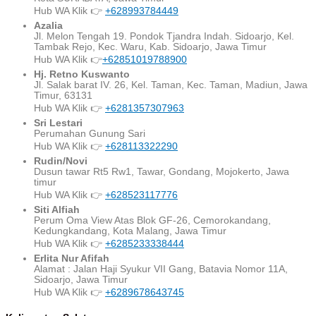
Hub WA Klik 👉
+628993784449
Azalia
Jl. Melon Tengah 19. Pondok Tjandra Indah. Sidoarjo, Kel.
Tambak Rejo, Kec. Waru, Kab. Sidoarjo, Jawa Timur
Hub WA Klik 👉
+62851019788900
Hj. Retno Kuswanto
Jl. Salak barat IV. 26, Kel. Taman, Kec. Taman, Madiun, Jawa
Timur, 63131
Hub WA Klik 👉
+6281357307963
Sri Lestari
Perumahan Gunung Sari
Hub WA Klik 👉
+628113322290
Rudin/Novi
Dusun tawar Rt5 Rw1, Tawar, Gondang, Mojokerto, Jawa
timur
Hub WA Klik 👉
+628523117776
Siti Alfiah
Perum Oma View Atas Blok GF-26, Cemorokandang,
Kedungkandang, Kota Malang, Jawa Timur
Hub WA Klik 👉
+6285233338444
Erlita Nur Afifah
Alamat : Jalan Haji Syukur VII Gang, Batavia Nomor 11A,
Sidoarjo, Jawa Timur
Hub WA Klik 👉
+6289678643745