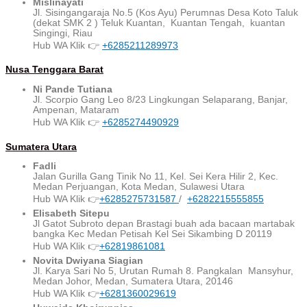
Mislinayati
Jl. Sisingangaraja No.5 (Kos Ayu) Perumnas Desa Koto Taluk
(dekat SMK 2 ) Teluk Kuantan, Kuantan Tengah, kuantan
Singingi, Riau
Hub WA Klik 👉
+6285211289973
Nusa Tenggara Barat
Ni Pande Tutiana
Jl. Scorpio Gang Leo 8/23 Lingkungan Selaparang, Banjar,
Ampenan, Mataram
Hub WA Klik 👉
+6285274490929
Sumatera Utara
Fadli
Jalan Gurilla Gang Tinik No 11, Kel. Sei Kera Hilir 2, Kec.
Medan Perjuangan, Kota Medan, Sulawesi Utara
Hub WA Klik 👉
+6285275731587
/
+6282215555855
Elisabeth Sitepu
Jl Gatot Subroto depan Brastagi buah ada bacaan martabak
bangka Kec Medan Petisah Kel Sei Sikambing D 20119
Hub WA Klik 👉
+62819861081
Novita Dwiyana Siagian
Jl. Karya Sari No 5, Urutan Rumah 8. Pangkalan Mansyhur,
Medan Johor, Medan, Sumatera Utara, 20146
Hub WA Klik 👉
+6281360029619