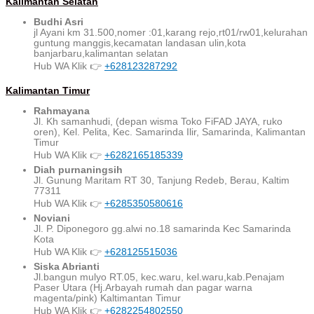
Kalimantan Selatan
Budhi Asri
jl Ayani km 31.500,nomer :01,karang rejo,rt01/rw01,kelurahan
guntung manggis,kecamatan landasan ulin,kota
banjarbaru,kalimantan selatan
Hub WA Klik 👉
+628123287292
Kalimantan Timur
Rahmayana
Jl. Kh samanhudi, (depan wisma Toko FiFAD JAYA, ruko
oren), Kel. Pelita, Kec. Samarinda Ilir, Samarinda, Kalimantan
Timur
Hub WA Klik 👉
+6282165185339
Diah purnaningsih
Jl. Gunung Maritam RT 30, Tanjung Redeb, Berau, Kaltim
77311
Hub WA Klik 👉
+6285350580616
Noviani
Jl. P. Diponegoro gg.alwi no.18 samarinda Kec Samarinda
Kota
Hub WA Klik 👉
+628125515036
Siska Abrianti
Jl.bangun mulyo RT.05, kec.waru, kel.waru,kab.Penajam
Paser Utara (Hj.Arbayah rumah dan pagar warna
magenta/pink) Kaltimantan Timur
Hub WA Klik 👉
+6282254802550