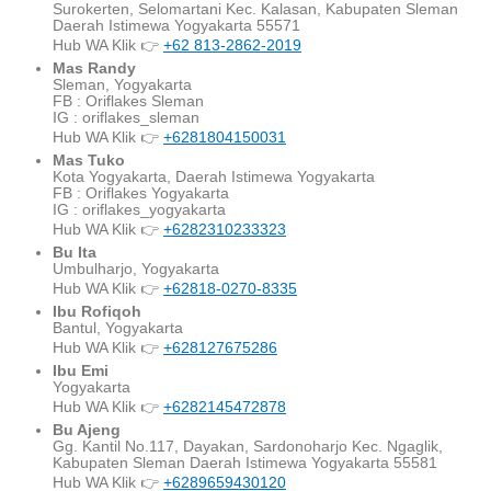
Surokerten, Selomartani Kec. Kalasan, Kabupaten Sleman
Daerah Istimewa Yogyakarta 55571
Hub WA Klik 👉
+62 813-2862-2019
Mas Randy
Sleman, Yogyakarta
FB : Oriflakes Sleman
IG : oriflakes_sleman
Hub WA Klik 👉
+6281804150031
Mas Tuko
Kota Yogyakarta, Daerah Istimewa Yogyakarta
FB : Oriflakes Yogyakarta
IG : oriflakes_yogyakarta
Hub WA Klik 👉
+6282310233323
Bu Ita
Umbulharjo, Yogyakarta
Hub WA Klik 👉
+62818-0270-8335
Ibu Rofiqoh
Bantul, Yogyakarta
Hub WA Klik 👉
+628127675286
Ibu Emi
Yogyakarta
Hub WA Klik 👉
+6282145472878
Bu Ajeng
Gg. Kantil No.117, Dayakan, Sardonoharjo Kec. Ngaglik,
Kabupaten Sleman Daerah Istimewa Yogyakarta 55581
Hub WA Klik 👉
+6289659430120