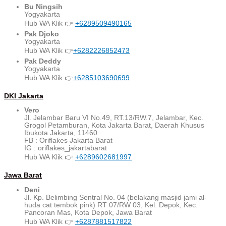
Bu Ningsih
Yogyakarta
Hub WA Klik 👉
+6289509490165
Pak Djoko
Yogyakarta
Hub WA Klik 👉
+6282226852473
Pak Deddy
Yogyakarta
Hub WA Klik 👉
+6285103690699
DKI Jakarta
Vero
Jl. Jelambar Baru VI No.49, RT.13/RW.7, Jelambar, Kec.
Grogol Petamburan, Kota Jakarta Barat, Daerah Khusus
Ibukota Jakarta, 11460
FB : Oriflakes Jakarta Barat
IG : oriflakes_jakartabarat
Hub WA Klik 👉
+6289602681997
Jawa Barat
Deni
Jl. Kp. Belimbing Sentral No. 04 (belakang masjid jami al-
huda cat tembok pink) RT 07/RW 03, Kel. Depok, Kec.
Pancoran Mas, Kota Depok, Jawa Barat
Hub WA Klik 👉
+6287881517822