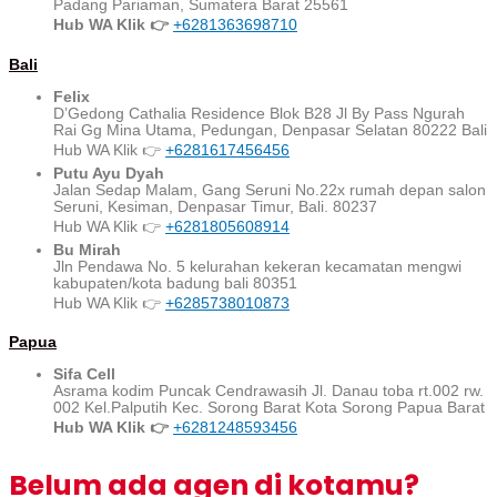
Padang Pariaman, Sumatera Barat 25561
Hub WA Klik 👉
+6281363698710
Bali
Felix
D’Gedong Cathalia Residence Blok B28 Jl By Pass Ngurah
Rai Gg Mina Utama, Pedungan, Denpasar Selatan 80222 Bali
Hub WA Klik 👉
+6281617456456
Putu Ayu Dyah
Jalan Sedap Malam, Gang Seruni No.22x rumah depan salon
Seruni, Kesiman, Denpasar Timur, Bali. 80237
Hub WA Klik 👉
+6281805608914
Bu Mirah
Jln Pendawa No. 5 kelurahan kekeran kecamatan mengwi
kabupaten/kota badung bali 80351
Hub WA Klik 👉
+6285738010873
Papua
Sifa Cell
Asrama kodim Puncak Cendrawasih Jl. Danau toba rt.002 rw.
002 Kel.Palputih Kec. Sorong Barat Kota Sorong Papua Barat
Hub WA Klik 👉
+6281248593456
Belum ada agen di kotamu?