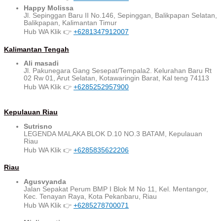
Happy Molissa
Jl. Sepinggan Baru II No.146, Sepinggan, Balikpapan Selatan,
Balikpapan, Kalimantan Timur
Hub WA Klik 👉
+6281347912007
Kalimantan Tengah
Ali masadi
Jl. Pakunegara Gang Sesepat/Tempala2. Kelurahan Baru Rt
02 Rw 01, Arut Selatan, Kotawaringin Barat, Kal teng 74113
Hub WA Klik 👉
+6285252957900
Kepulauan Riau
Sutrisno
LEGENDA MALAKA BLOK D.10 NO.3 BATAM, Kepulauan
Riau
Hub WA Klik 👉
+6285835622206
Riau
Agusvyanda
Jalan Sepakat Perum BMP I Blok M No 11, Kel. Mentangor,
Kec. Tenayan Raya, Kota Pekanbaru, Riau​
Hub WA Klik 👉
+6285278700071