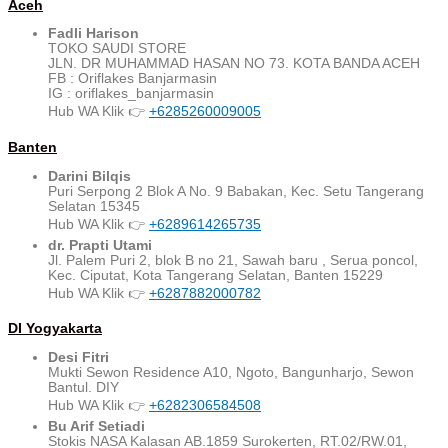
Aceh
Fadli Harison
TOKO SAUDI STORE
JLN. DR MUHAMMAD HASAN NO 73. KOTA BANDA ACEH
FB : Oriflakes Banjarmasin
IG : oriflakes_banjarmasin
Hub WA Klik 👉
+6285260009005
Banten
Darini Bilqis
Puri Serpong 2 Blok A No. 9 Babakan, Kec. Setu Tangerang
Selatan 15345
Hub WA Klik 👉
+6289614265735
dr. Prapti Utami
Jl. Palem Puri 2, blok B no 21, Sawah baru , Serua poncol,
Kec. Ciputat, Kota Tangerang Selatan, Banten 15229
Hub WA Klik 👉
+6287882000782
DI Yogyakarta
Desi Fitri
Mukti Sewon Residence A10, Ngoto, Bangunharjo, Sewon
Bantul. DIY
Hub WA Klik 👉
+6282306584508
Bu Arif Setiadi
Stokis NASA Kalasan AB.1859 Surokerten, RT.02/RW.01,