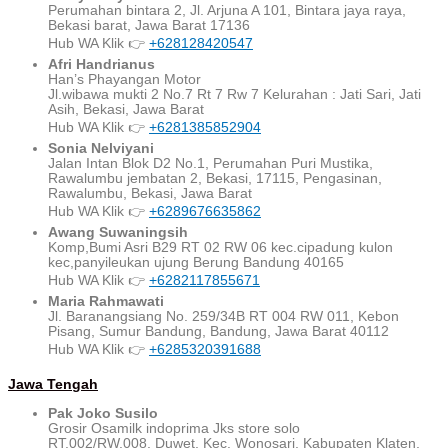
Perumahan bintara 2, Jl. Arjuna A 101, Bintara jaya raya,
Bekasi barat, Jawa Barat 17136
Hub WA Klik 👉
+628128420547
Afri Handrianus
Han’s Phayangan Motor
Jl.wibawa mukti 2 No.7 Rt 7 Rw 7 Kelurahan : Jati Sari, Jati
Asih, Bekasi, Jawa Barat
Hub WA Klik 👉
+6281385852904
Sonia Nelviyani
Jalan Intan Blok D2 No.1, Perumahan Puri Mustika,
Rawalumbu jembatan 2, Bekasi, 17115, Pengasinan,
Rawalumbu, Bekasi, Jawa Barat
Hub WA Klik 👉
+6289676635862
Awang Suwaningsih
Komp,Bumi Asri B29 RT 02 RW 06 kec.cipadung kulon
kec,panyileukan ujung Berung Bandung 40165
Hub WA Klik 👉
+6282117855671
Maria Rahmawati
Jl. Baranangsiang No. 259/34B RT 004 RW 011, Kebon
Pisang, Sumur Bandung, Bandung, Jawa Barat 40112
Hub WA Klik 👉
+6285320391688
Jawa Tengah
Pak Joko Susilo
Grosir Osamilk indoprima Jks store solo
RT.002/RW.008, Duwet, Kec. Wonosari, Kabupaten Klaten,