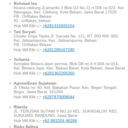
Rohmad Isa
Kirana cibitung Jl.amarilis 3 Blok O2 No.11 rt 006 rw 023, Kel.
Wanajaya, Kec. Cibitung, Kota Bekasi, Jawa Barat 17520
FB : Oriflakes Bekasi
IG : oriflakes_bekasi
Hub WA Klik 👉
+6281315920154
Tati Suryati
Cluster Griya Tayba Jl. Garuda No. 121, RT. 003 RW. 005,
Kel. Jatisampurna, Kec. Jatisampurna, Bekasi
FB : Oriflakes Bekasi
Hub WA Klik 👉
+6281289167295
Yulianta
Komplek Bintara alam permai, Blok D8 no 4 rt 004 rw 014,
Kel. Bintara Jaya, Kec. Bekasi Barat, Kota Bekasi, Jawa Barat
Hub WA Klik 👉
+6281362205350
Agnes/Evan Sujatman
Jl. Otista no. 60, Kel. Babakan Pasar, Kec. Bogor Tengah,
Bogor, Jawa Barat, 161260
Hub WA Klik 👉
+6287870008044
Rianita
JL. TERUSAN SUTAMI V NO.16 KEL. SUKAGALUH, KEC.
SUKAJADI, BANDUNG, Jawa Barat
Hub WA Klik 👉
+62 881024-96266
Ricky Aditya