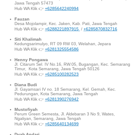
Jawa Tengah 57473
Hub WA Klik 👉
+6285642240994
Fauzan
Desa Mojolampir, Kec. Jaken, Kab. Pati, Jawa Tengah
Hub WA Klik 👉
+6288221897915
/
+6285870832716
Siti Khalimah
Kedungsarimulyo, RT 09 RW 03, Welahan, Jepara
Hub WA Klik 👉
+6281325554586
Henny Pongawa
Jl. Citarum Sel. IV No.16, RW.05, Bugangan, Kec. Semarang
Timur, Kota Semarang, Jawa Tengah 50126
Hub WA Klik 👉
+6285100282523
Diana Budi
Jl. Gayamsari IV no. 18 Semarang, Kel. Gemah, Kec.
Pedurungan, Kota Semarang, Jawa Tengah
Hub WA Klik 👉
+6281390276942
Mustofiyah
Perum Green Semesta, Jl. Aldebaran 3 No 9, Wates,
Ngaliyan, Semarang, Jawa Tengah
Hub WA Klik 👉
+6285640134699
Dyah Andari